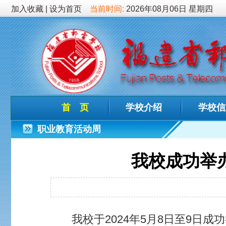
加入收藏
|
设为首页
当前时间:
2026年08月06日 星期四
首 页
学校介绍
学校信息
德育
职业教育活动周
我校成功举办2024
发布时间：2024-0
我校于2024年5月8日至9日成功举办了202
行、足球九宫格、8字长绳共四项趣味运动项目，
任们斗志昂扬，充分展现了我校师生良好的精神
比赛中，各个班级精诚合作，争相在各个项目