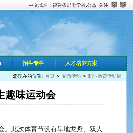
校.公益
关注
培养方案
动
>
职业教育活动周
舟、双人
们和班主
纷披挂上