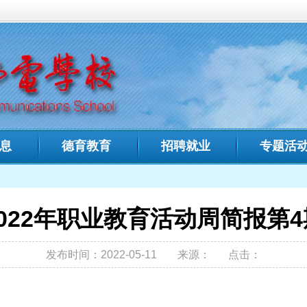
中文域名：
福建省邮电学
教育
招聘就业
专题活动
招生专栏
人才
您现在的位置:
首页
>
专题活
职业教育活动周简报第4期
022-05-11
来源：
点击：