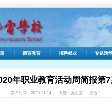
中文域名：
福建省邮电学
教育
招聘就业
专题活动
招生专栏
人才
您现在的位置:
首页
>
专题活
职业教育活动周简报第7期
0-11-14
来源：办公室
点击：