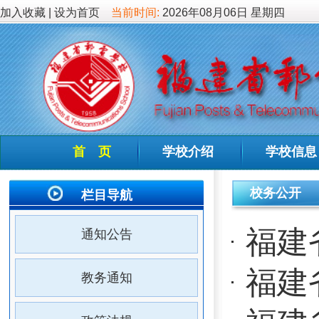
加入收藏
|
设为首页
当前时间:
2026年08月06日 星期四
首 页
学校介绍
学校信息
德育教
校务公开
栏目导航
福建省邮电
通知公告
福建省邮电
教务通知
福建省邮电
政策法规
告
校务公开
福建省邮电
党建专栏