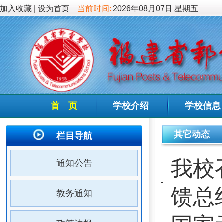
加入收藏
|
设为首页
当前时间:
2026年08月07日 星期五
首 页
学校介绍
学校信息
德育教
其它动态
栏目导航
我校召开示
通知公告
馈总结会暨
教务通知
国家示范校
政策法规
导
校务公开
我校向平潭
党建专栏