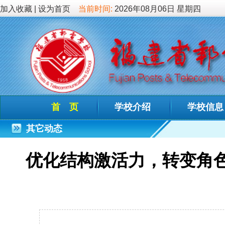
加入收藏
|
设为首页
当前时间:
2026年08月06日 星期四
首 页
学校介绍
学校信息
德育教
其它动态
优化结构激活力，转变角色勇担当—
岗交
发布时间：2025-
为深化干部队伍建设
日下午，福建省邮电学