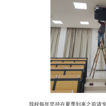
我校每年坚持在夏季到来之前请专业团队清洗和检
在前、做在前，让师生在即将到来的炎炎夏日放心
上一篇：
我校举行“双高”项目2023年建设任务协调会
下一篇：
艺展初心，争做邮校时代新人
--计算机专业教学部顺利举办创意绘画作品展示义卖活动
网站首页
Copyright 2017 All Rights Re
地址：福建省福州市上渡