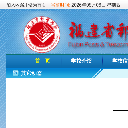
加入收藏
|
设为首页
当前时间:
2026年08月06日 星期四
首 页
学校介绍
学校信息
德育
其它动态
让明
——福建省邮
发布时间：202
老师们、同学们：
虎啸群山辞旧岁，兔奔匝地庆新春。时至农历岁