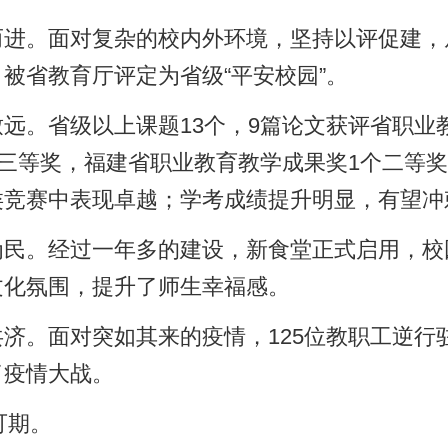
升了师生幸福感。
来的疫情，125位教职工逆行驻校参与疫情防控专班工作
美好。”习近平主席发表的二〇二三年新年贺词饱含深情、
征程，向着新的奋斗目标砥砺前行，迈出更高质量、更加卓越
，明天的福邮校会更好，明天的中国会更好！
福建省邮
2023年