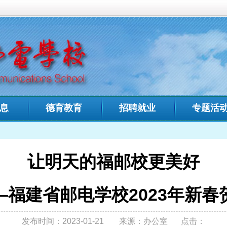
中文域名：
福建省邮电学
教育
招聘就业
专题活动
招生专栏
人才
您现在的位置:
首页
>
天的福邮校更美好
电学校2023年新春贺词
3-01-21
来源：办公室
点击：
末，值此辞旧迎新之际，福建省邮电学校党委和领导班子