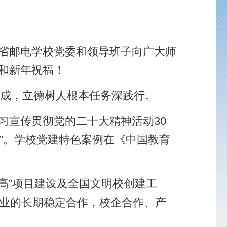
行。
动30
中国教育
建工
作、产
、促整
力比赛国
中荣获
生员工营