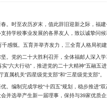
业发展的各界友人，致以诚挚问候和新年祝福！
育并举齐发力，三全育人格局初建成，立德树人根本任务深践
胜利召开，全体福邮人深入学习宣传贯彻党的二十大精神活
动”，推进党的二十大精神“五融五进”。学校党建特色案例在《
星级党支部”和“三星级党支部”。
“十四五”规划，稳步推进“双高”项目建设及全国文明校创
新一届理事，保持与39家优质企业的长期稳定合作，校企合
校内外环境，坚持以评促建，从立制度、抓排查、强宣传
定为省级“平安校园”。
题13个，9篇论文获评省职业教育优秀论文；荣获教学能
建省职业教育教学成果奖1个二等奖。学生在职业院校技能大赛
卓越；学考成绩提升明显，有望冲刺本科的人数创历年新高。
的建设，新食堂正式启用，校园道路提升改造，为广大师