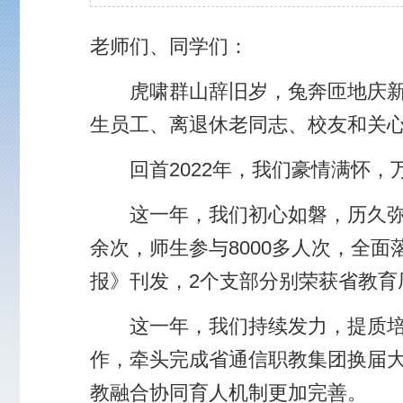
生员工、离退休老同志、校友和关心支持学校事
回首2022年，我们豪情满怀，万千感慨。五
这一年，我们初心如磐，历久弥坚。党的二十大
余次，师生参与8000多人次，全面落实“六大行
报》刊发，2个支部分别荣获省教育厅直属机关“四
这一年，我们持续发力，提质培优。编制完成学校
作，牵头完成省通信职教集团换届大会并选举产生
教融合协同育人机制更加完善。
这一年，我们迎难而上，克难而进。面对复杂的
治、优环境等多方面强化校园安全，被省教育厅评
这一年，我们奋楫争先，笃行致远。省级以上课
赛1个三等奖，省赛1个一等奖、2个三等奖，福
国赛一金一铜，并在各项创新创业类竞赛中表现
这一年，我们心系群众，真心为民。经过一年多