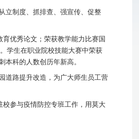
，用莫大
催人奋
、更有
电学校
1月21日