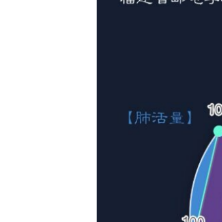
这些有趣又实用的
的热烈响应。通过开
学们的居家抗疫生活
展，心情也得以放松