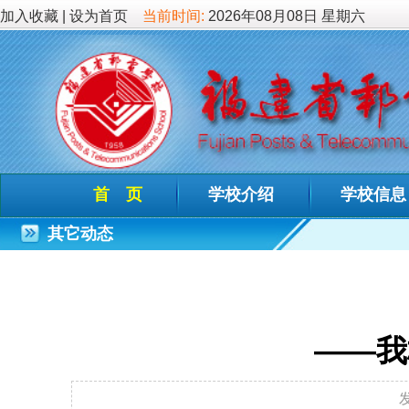
加入收藏
|
设为首页
当前时间:
2026年08月08日 星期六
首 页
学校介绍
学校信息
德育教
其它动态
邮”氧
——我校疫情期
发布时间：2022-11-
疫情当前，为了提
着“以学生为中心”、“