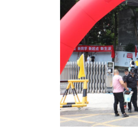
早上7点30分，学
领其他校领导，守候
场指导迎新工作，热
心向学生、家长讲解
并看望慰问现场师生