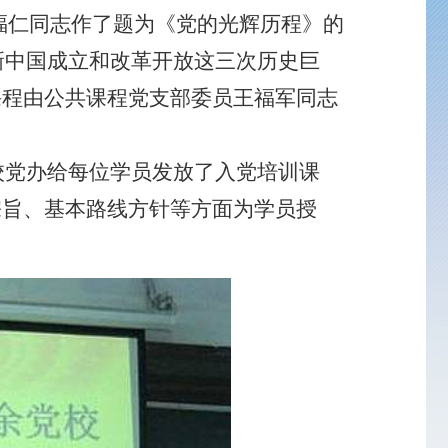
培训课
学员授