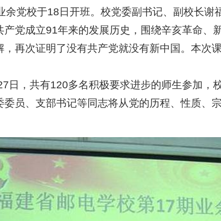
0多名积极要求进步的师生参加，校党办给每位学员发放了入党
书记等同志将从党的历程、性质、宗旨、基本路线方针等方面为