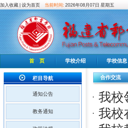
加入收藏
|
设为首页
当前时间:
2026年08月07日 星期五
首 页
学校介绍
学校信息
德育教
合作交流
栏目导航
我校领导赴
通知公告
我校在省通
教务通知
我校教师调
政策法规
谱技能之歌，
校务公开
省职业院校
党建专栏